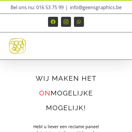
Ga
Bel ons nu: 016 53 75 99
|
info@geensgraphics.be
naar
inhoud
Facebook
Instagram
WhatsApp
WIJ MAKEN HET
ON
MOGELIJKE
MOGELIJK!
Hebt u liever een reclame paneel