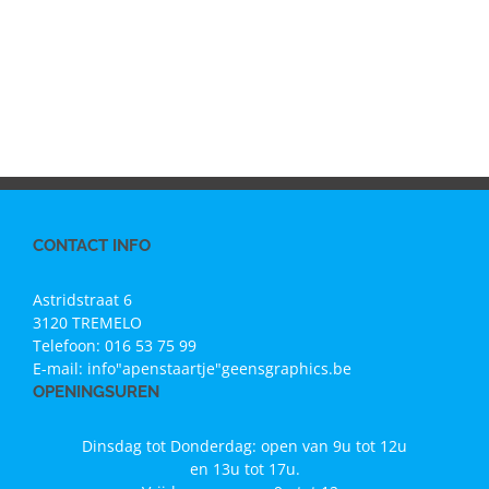
CONTACT INFO
Astridstraat 6
3120 TREMELO
Telefoon:
016 53 75 99
E-mail:
info"apenstaartje"geensgraphics.be
OPENINGSUREN
Dinsdag tot Donderdag: open van 9u tot 12u
en 13u tot 17u.