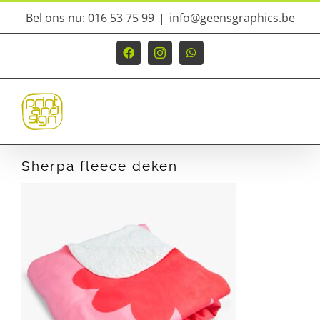
Ga
Bel ons nu: 016 53 75 99
|
info@geensgraphics.be
naar
inhoud
Facebook
Instagram
WhatsApp
Sherpa fleece deken