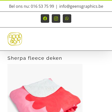
Ga
Bel ons nu: 016 53 75 99
|
info@geensgraphics.be
naar
inhoud
Facebook
Instagram
WhatsApp
Sherpa fleece deken