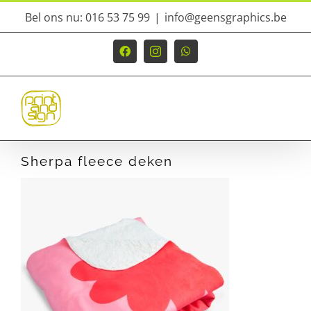
Ga
Bel ons nu: 016 53 75 99
|
info@geensgraphics.be
naar
inhoud
Facebook
Instagram
WhatsApp
Sherpa fleece deken