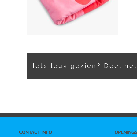
Iets leuk gezien? Deel he
CONTACT INFO
OPENING