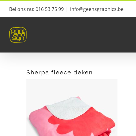
Ga
Bel ons nu: 016 53 75 99
|
info@geensgraphics.be
naar
inhoud
Sherpa fleece deken