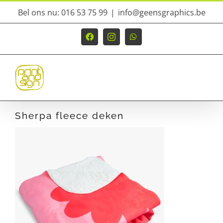
Ga
Bel ons nu: 016 53 75 99
|
info@geensgraphics.be
naar
inhoud
Facebook
Instagram
WhatsApp
Sherpa fleece deken