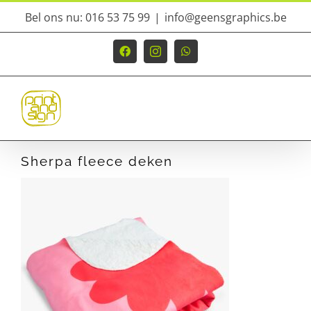
Ga
Bel ons nu: 016 53 75 99
|
info@geensgraphics.be
naar
inhoud
Facebook
Instagram
WhatsApp
Sherpa fleece deken