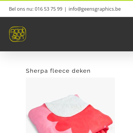
Ga
Bel ons nu: 016 53 75 99
|
info@geensgraphics.be
naar
inhoud
Sherpa fleece deken