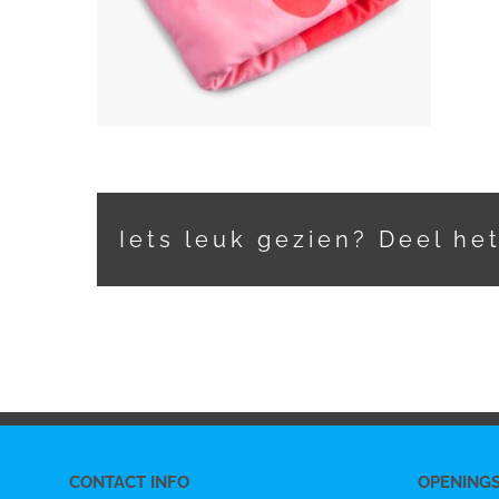
Iets leuk gezien? Deel he
CONTACT INFO
OPENING