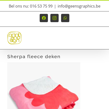
Ga
Bel ons nu: 016 53 75 99
|
info@geensgraphics.be
naar
inhoud
Facebook
Instagram
WhatsApp
Sherpa fleece deken