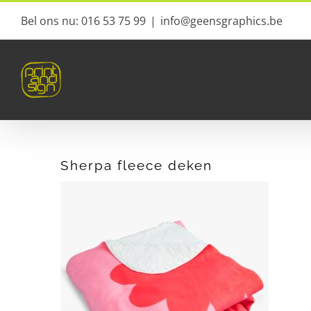
Ga
Bel ons nu: 016 53 75 99
|
info@geensgraphics.be
naar
inhoud
Sherpa fleece deken