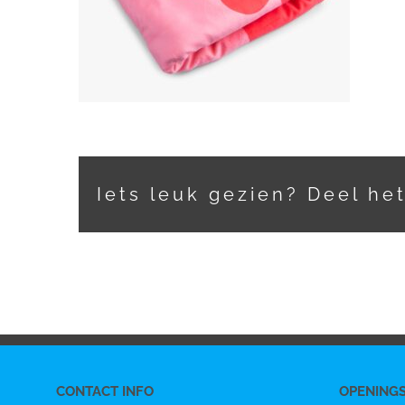
Iets leuk gezien? Deel he
CONTACT INFO
OPENING