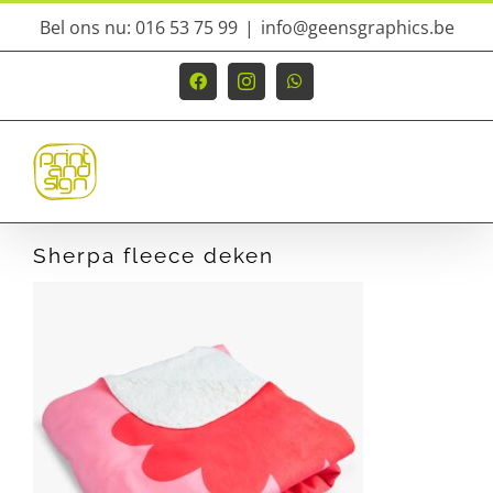
Ga
Bel ons nu: 016 53 75 99
|
info@geensgraphics.be
naar
inhoud
Facebook
Instagram
WhatsApp
Sherpa fleece deken