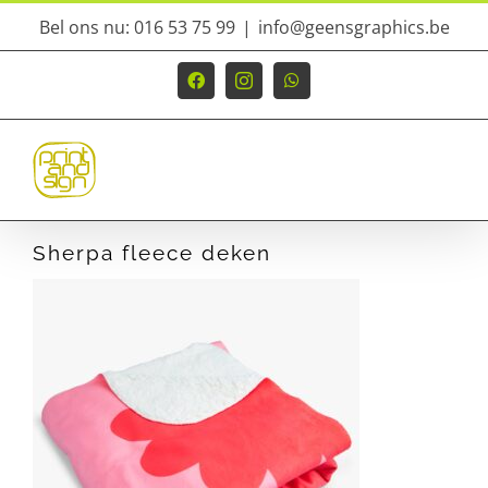
Ga
Bel ons nu: 016 53 75 99
|
info@geensgraphics.be
naar
inhoud
Facebook
Instagram
WhatsApp
Sherpa fleece deken