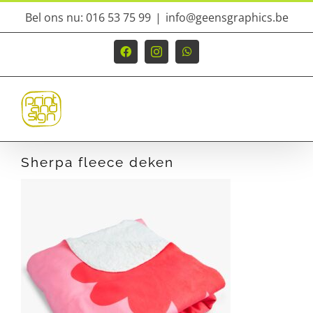
Ga
Bel ons nu: 016 53 75 99
|
info@geensgraphics.be
naar
inhoud
Facebook
Instagram
WhatsApp
Sherpa fleece deken