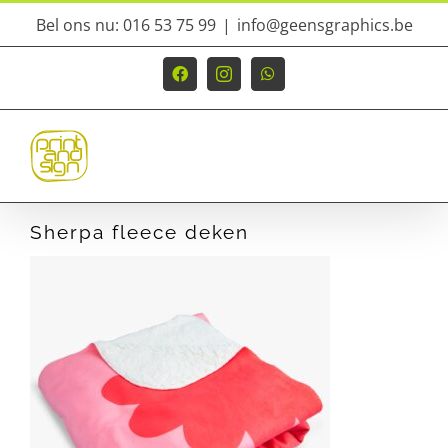
Ga
Bel ons nu: 016 53 75 99
|
info@geensgraphics.be
naar
inhoud
Facebook
Instagram
WhatsApp
Sherpa fleece deken