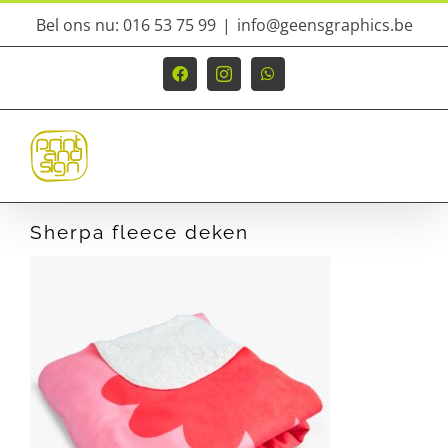
Ga
Bel ons nu: 016 53 75 99
|
info@geensgraphics.be
naar
inhoud
Facebook
Instagram
WhatsApp
Sherpa fleece deken