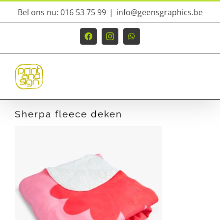
Ga
Bel ons nu: 016 53 75 99
|
info@geensgraphics.be
naar
inhoud
Facebook
Instagram
WhatsApp
Sherpa fleece deken