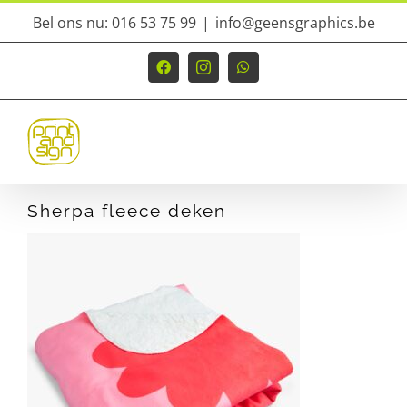
Ga
Bel ons nu: 016 53 75 99
|
info@geensgraphics.be
naar
inhoud
Facebook
Instagram
WhatsApp
Sherpa fleece deken