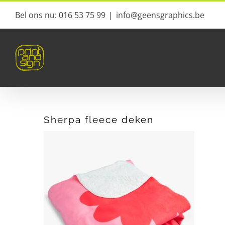
Ga
Bel ons nu: 016 53 75 99
|
info@geensgraphics.be
naar
inhoud
Sherpa fleece deken