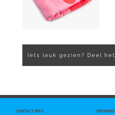
Iets leuk gezien? Deel he
CONTACT INFO
OPENING