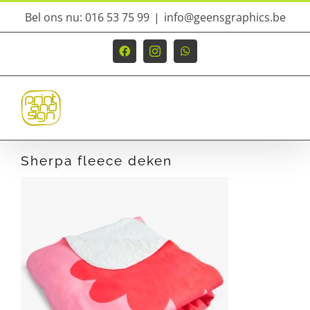
Ga
Bel ons nu: 016 53 75 99
|
info@geensgraphics.be
naar
inhoud
Facebook
Instagram
WhatsApp
Sherpa fleece deken