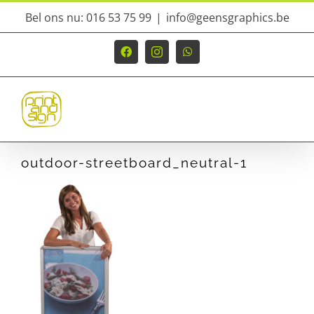
Ga
Bel ons nu: 016 53 75 99
|
info@geensgraphics.be
naar
inhoud
Facebook
Instagram
WhatsApp
outdoor-streetboard_neutral-1