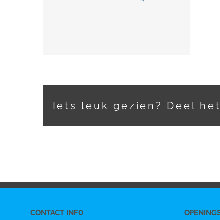
Iets leuk gezien? Deel he
CONTACT INFO
OPENING