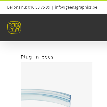
Ga
Bel ons nu: 016 53 75 99
|
info@geensgraphics.be
naar
inhoud
Plug-in-pees