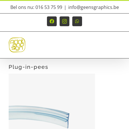
Ga
Bel ons nu: 016 53 75 99
|
info@geensgraphics.be
naar
inhoud
Facebook
Instagram
WhatsApp
Plug-in-pees