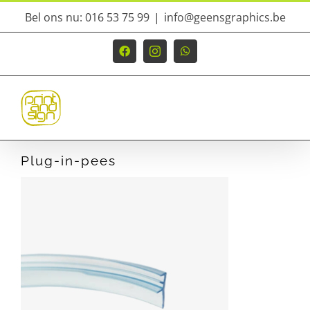
Ga
Bel ons nu: 016 53 75 99
|
info@geensgraphics.be
naar
inhoud
Facebook
Instagram
WhatsApp
Plug-in-pees