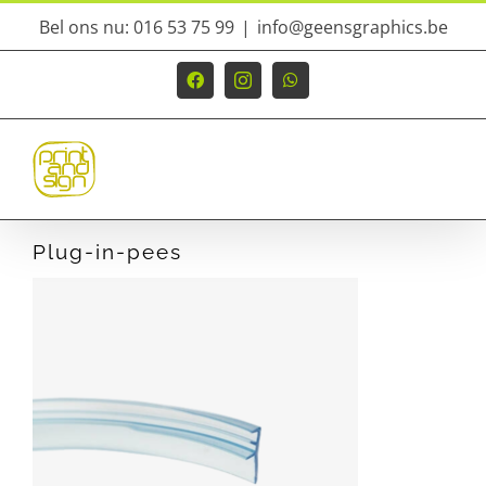
Ga
Bel ons nu: 016 53 75 99
|
info@geensgraphics.be
naar
inhoud
Facebook
Instagram
WhatsApp
Plug-in-pees