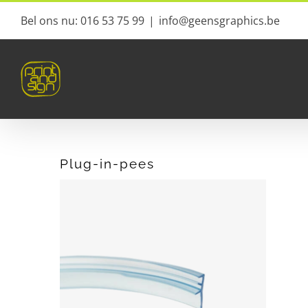
Ga
Bel ons nu: 016 53 75 99
|
info@geensgraphics.be
naar
inhoud
Plug-in-pees