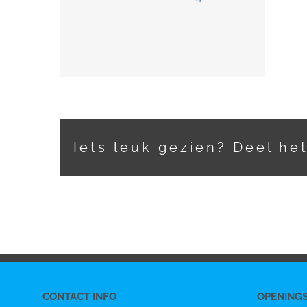
Iets leuk gezien? Deel he
CONTACT INFO
OPENING