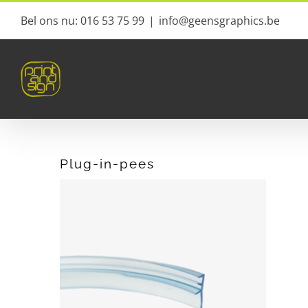
Ga
Bel ons nu: 016 53 75 99
|
info@geensgraphics.be
naar
inhoud
Plug-in-pees