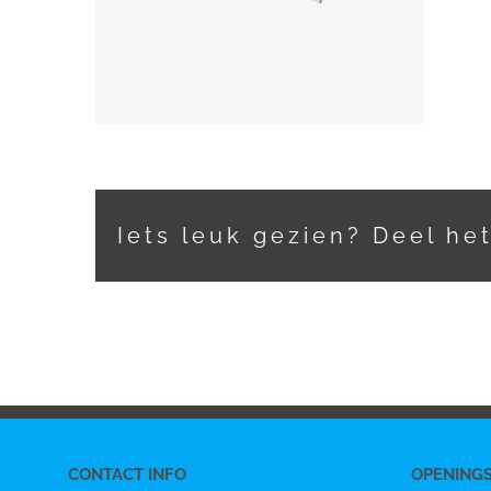
Iets leuk gezien? Deel he
CONTACT INFO
OPENING