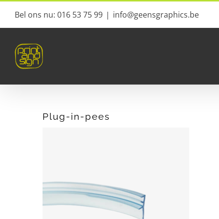
Ga
Bel ons nu: 016 53 75 99
|
info@geensgraphics.be
naar
inhoud
Plug-in-pees