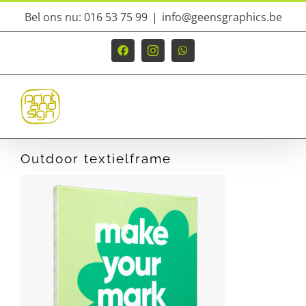
Ga
Bel ons nu: 016 53 75 99
|
info@geensgraphics.be
naar
inhoud
Facebook
Instagram
WhatsApp
Outdoor textielframe