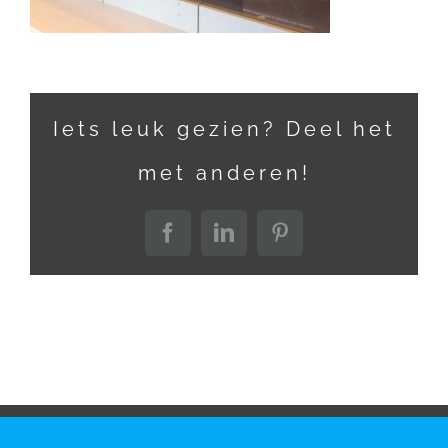
Iets leuk gezien? Deel het
met anderen!
Facebook
LinkedIn
Pinterest