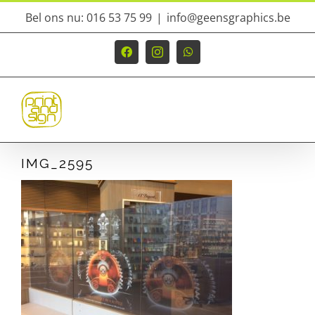
Ga
Bel ons nu: 016 53 75 99
|
info@geensgraphics.be
naar
inhoud
Facebook
Instagram
WhatsApp
IMG_2595