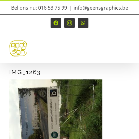
Ga
Bel ons nu: 016 53 75 99
|
info@geensgraphics.be
naar
inhoud
Facebook
Instagram
WhatsApp
IMG_1263