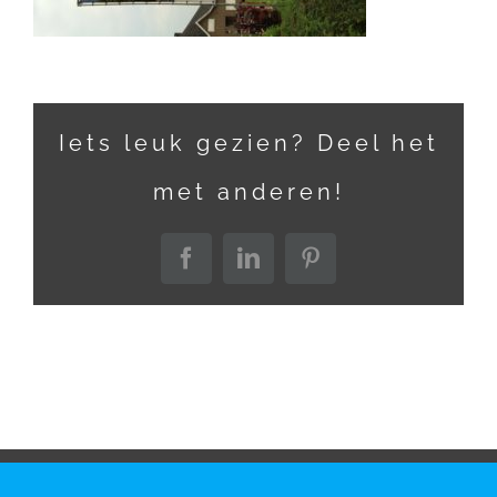
Iets leuk gezien? Deel het
met anderen!
Facebook
LinkedIn
Pinterest