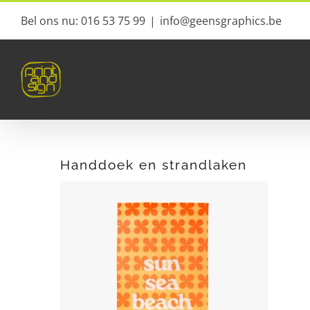
Ga
Bel ons nu: 016 53 75 99
|
info@geensgraphics.be
naar
inhoud
Handdoek en strandlaken