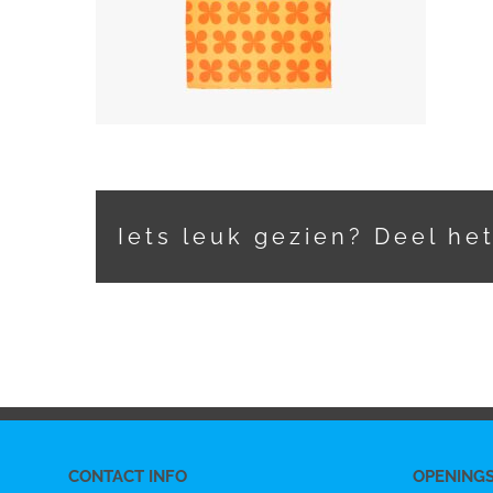
Iets leuk gezien? Deel he
CONTACT INFO
OPENING