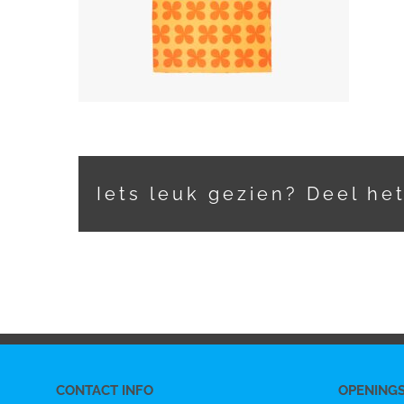
Iets leuk gezien? Deel he
CONTACT INFO
OPENING