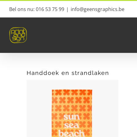
Ga
Bel ons nu: 016 53 75 99
|
info@geensgraphics.be
naar
inhoud
Handdoek en strandlaken