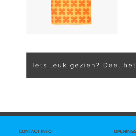
Iets leuk gezien? Deel he
CONTACT INFO
OPENING