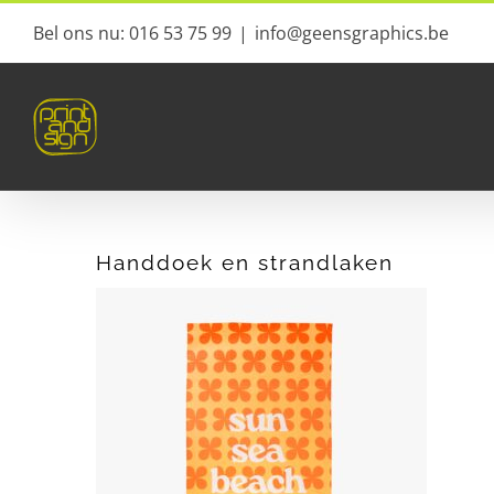
Ga
Bel ons nu: 016 53 75 99
|
info@geensgraphics.be
naar
inhoud
Handdoek en strandlaken