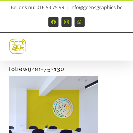
Ga
Bel ons nu: 016 53 75 99
|
info@geensgraphics.be
naar
inhoud
Facebook
Instagram
WhatsApp
foliewijzer-75×130