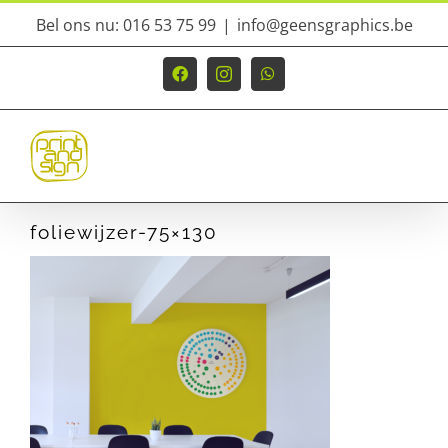
Ga
Bel ons nu: 016 53 75 99
|
info@geensgraphics.be
naar
inhoud
Facebook
Instagram
WhatsApp
foliewijzer-75×130