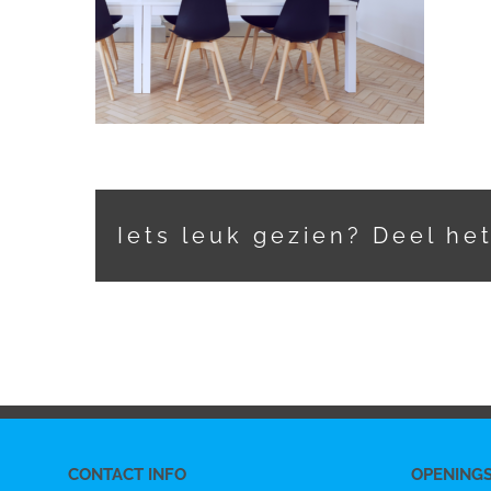
Iets leuk gezien? Deel he
CONTACT INFO
OPENING