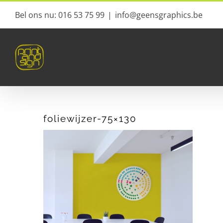
Ga
Bel ons nu: 016 53 75 99
|
info@geensgraphics.be
naar
inhoud
foliewijzer-75×130