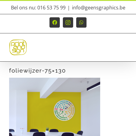
Ga
Bel ons nu: 016 53 75 99
|
info@geensgraphics.be
naar
inhoud
Facebook
Instagram
WhatsApp
foliewijzer-75×130