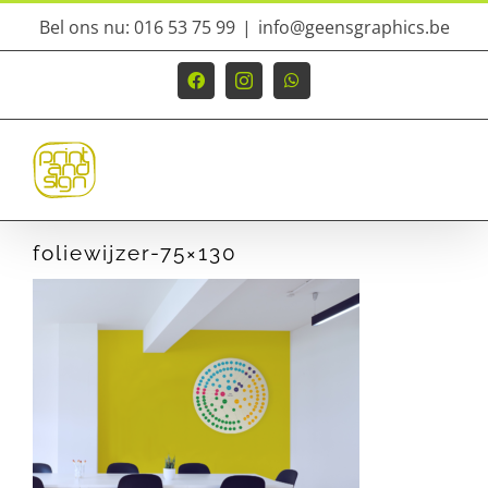
Ga
Bel ons nu: 016 53 75 99
|
info@geensgraphics.be
naar
inhoud
Facebook
Instagram
WhatsApp
foliewijzer-75×130