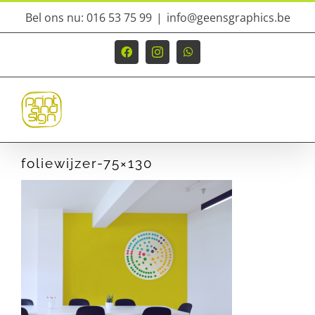
Ga
Bel ons nu: 016 53 75 99
|
info@geensgraphics.be
naar
inhoud
Facebook
Instagram
WhatsApp
foliewijzer-75×130