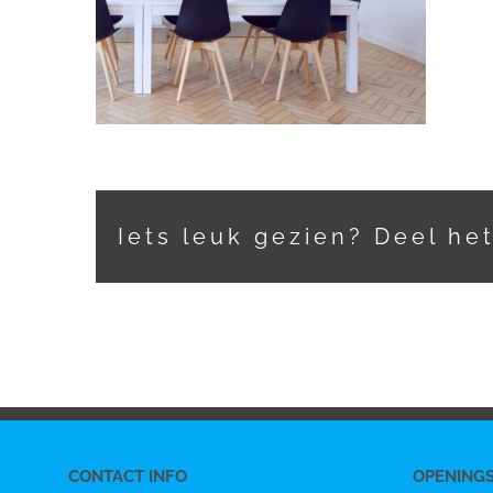
Iets leuk gezien? Deel he
CONTACT INFO
OPENING