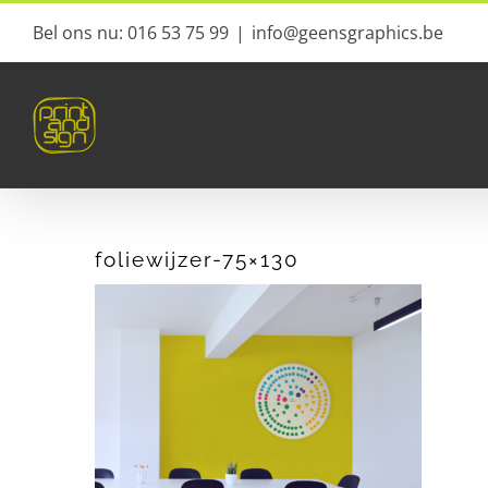
Ga
Bel ons nu: 016 53 75 99
|
info@geensgraphics.be
naar
inhoud
foliewijzer-75×130