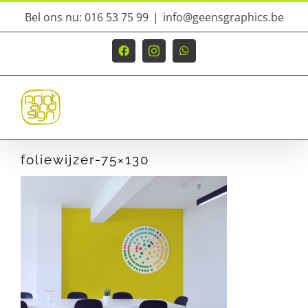
Ga
Bel ons nu: 016 53 75 99
|
info@geensgraphics.be
naar
inhoud
Facebook
Instagram
WhatsApp
foliewijzer-75×130