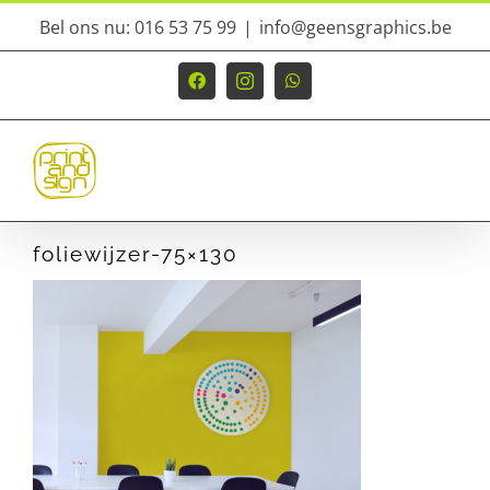
Ga
Bel ons nu: 016 53 75 99
|
info@geensgraphics.be
naar
inhoud
Facebook
Instagram
WhatsApp
foliewijzer-75×130