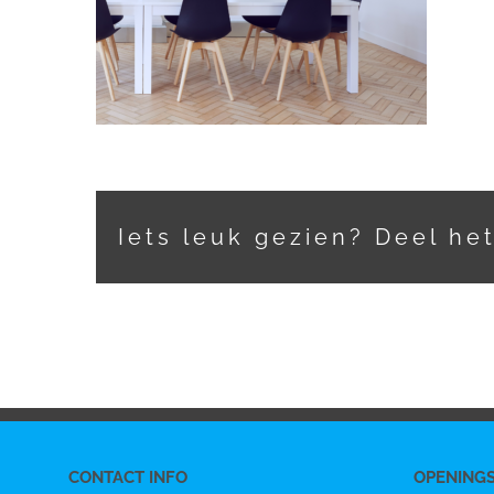
Iets leuk gezien? Deel he
CONTACT INFO
OPENING