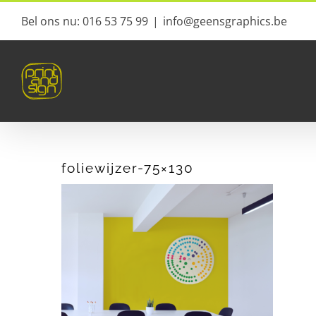
Ga
Bel ons nu: 016 53 75 99
|
info@geensgraphics.be
naar
inhoud
foliewijzer-75×130