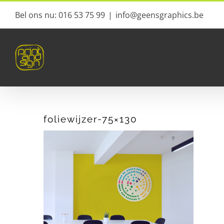
Ga
Bel ons nu: 016 53 75 99
|
info@geensgraphics.be
naar
inhoud
foliewijzer-75×130