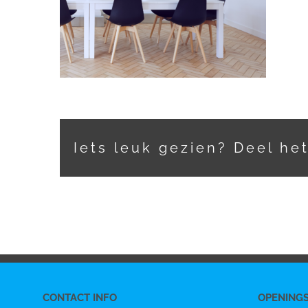
Iets leuk gezien? Deel he
CONTACT INFO
OPENING