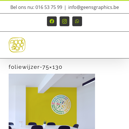
Ga
Bel ons nu: 016 53 75 99
|
info@geensgraphics.be
naar
inhoud
Facebook
Instagram
WhatsApp
foliewijzer-75×130