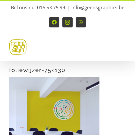
Ga
Bel ons nu: 016 53 75 99
|
info@geensgraphics.be
naar
inhoud
Facebook
Instagram
WhatsApp
foliewijzer-75×130