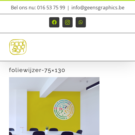
Ga
Bel ons nu: 016 53 75 99
|
info@geensgraphics.be
naar
inhoud
Facebook
Instagram
WhatsApp
foliewijzer-75×130