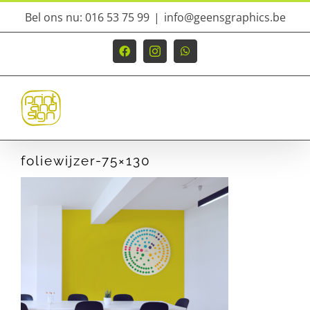
Ga
Bel ons nu: 016 53 75 99
|
info@geensgraphics.be
naar
inhoud
Facebook
Instagram
WhatsApp
foliewijzer-75×130