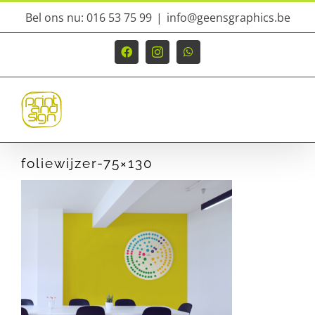
Ga
Bel ons nu: 016 53 75 99
|
info@geensgraphics.be
naar
inhoud
Facebook
Instagram
WhatsApp
foliewijzer-75×130