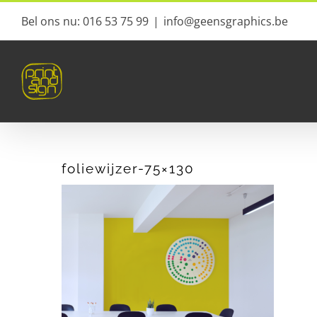
Ga
Bel ons nu: 016 53 75 99
|
info@geensgraphics.be
naar
inhoud
foliewijzer-75×130