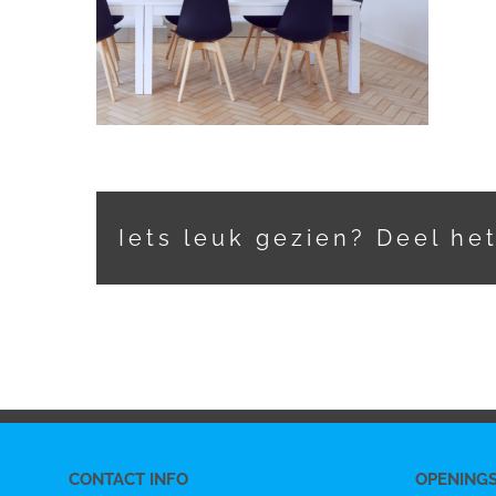
Iets leuk gezien? Deel he
CONTACT INFO
OPENING